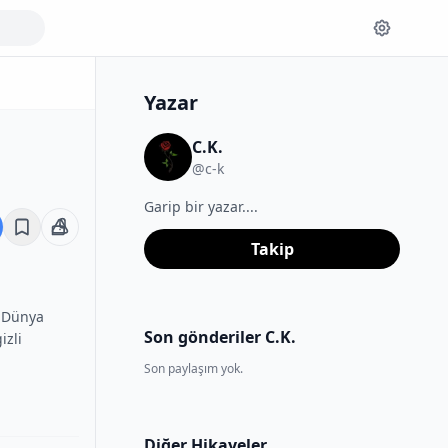
Yazar
C.K.
@c-k
Garip bir yazar....
Takip
. Dünya
Son gönderiler C.K.
izli
Son paylaşım yok.
Diğer Hikayeler