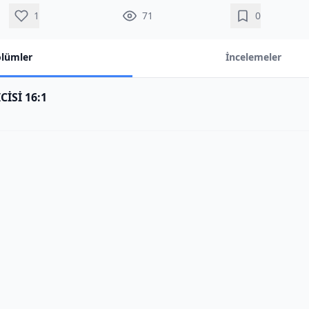
1
71
0
lümler
İncelemeler
İSİ 16:1