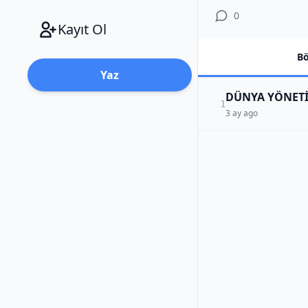
0
Kayıt Ol
Bö
Yaz
DÜNYA YÖNETİC
1
3 ay ago