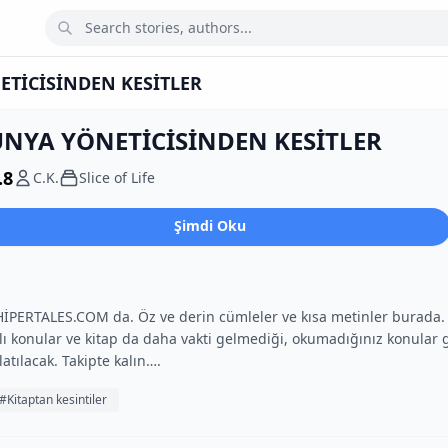
TİCİSİNDEN KESİTLER
NYA YÖNETİCİSİNDEN KESİTLER
.8
C.K.
Slice of Life
Şimdi Oku
İPERTALES.COM da. Öz ve derin cümleler ve kısa metinler burada
ılı konular ve kitap da daha vakti gelmediği, okumadığınız konular g
atılacak. Takipte kalın….
#Kitaptan kesintiler