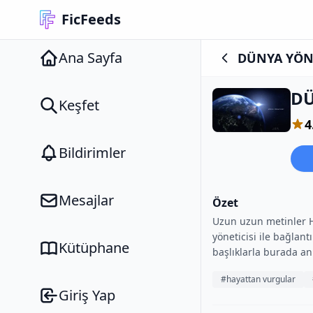
FicFeeds
Ana Sayfa
DÜNYA YÖNE
DÜ
Keşfet
4
Bildirimler
Mesajlar
Özet
Uzun uzun metinler H
yöneticisi ile bağlant
Kütüphane
başlıklarla burada anl
#hayattan vurgular
Giriş Yap