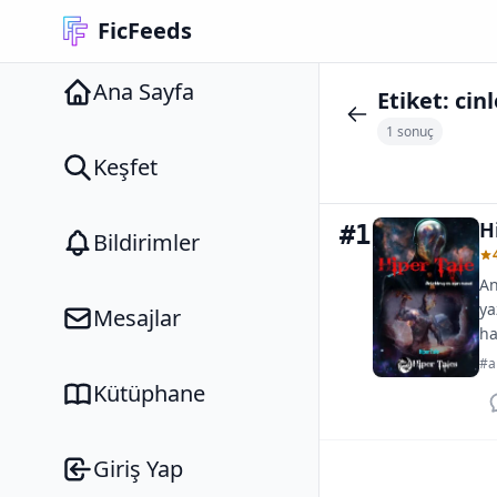
FicFeeds
Ana Sayfa
Etiket:
cinl
1 sonuç
Keşfet
H
#1
Bildirimler
An
ya
Mesajlar
ha
#al
Kütüphane
Giriş Yap