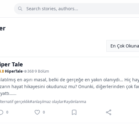
er
iper Tale
4.8
·
HiperTale
·
368
·
9 Bölüm
latılmış en aşırı masal, belki de gerçeğe en yakın olanıydı… Hiç hay
zarın hayat hikayesini okudunuz mu? Onunki, diğerlerinden çok far
yattı…...
ternatif gerçeklik
#anlaşılmaz olaylar
#aydınlanma
0
0