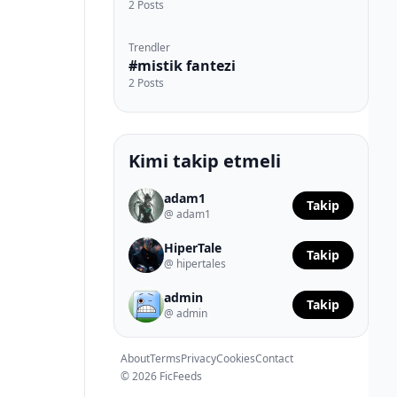
2 Posts
Trendler
#mistik fantezi
2 Posts
Kimi takip etmeli
adam1
Takip
@ adam1
HiperTale
Takip
@ hipertales
admin
Takip
@ admin
About
Terms
Privacy
Cookies
Contact
© 2026 FicFeeds