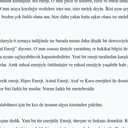
inatın kumaşıdır. Bu enerji, O’nun gücü ve kudreti, ezeli ve ebedi ilmid
O’nun araya koyduğu vesilelere ister nur, ister melek deyin. İkisi aynı şey
i bizden çok farklı olana nur, bize daha yakın hatta aşkın olana ise mel
hlarıyla 6.semaya indiğinde ise burada nurun daha düşük bir derecesiyle
l Enerji” diyoruz. O’nun sonsuz ilmiyle yaratılmış ve hakikat bilgisi il
ma uyum sağlayabilecek kapasitededirler. Yeni bir enerji tarafından karşı
r. Artık ruhsal enerjiyle örtülmüşler ve ruhsal enerjiyle yaşabilir hale 
rik enerji, Hiper Enerji, Astral Enerji, Araf ve Kaos enerjileri ile donatıl
r biri farklı bir nurdur. Nurun farklı bir mertebesidir.
ılabilmesi için bu kez de insanın algısı üzerinden gidelim.
tur dedik. Yani bir tür enerjidir. Enerji, titreşim ve frekans demektir. 