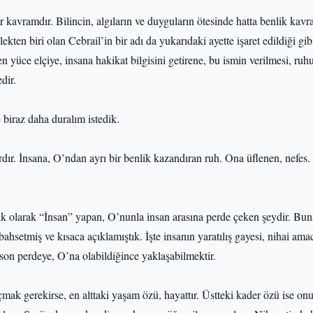
r kavramdır. Bilincin, algıların ve duyguların ötesinde hatta benlik kavr
ekten biri olan Cebrail’in bir adı da yukarıdaki ayette işaret edildiği gib
n yüce elçiye, insana hakikat bilgisini getirene, bu ismin verilmesi, ru
dir.
biraz daha duralım istedik.
rdır. İnsana, O’ndan ayrı bir benlik kazandıran ruh. Ona üflenen, nefes.
rlık olarak “İnsan” yapan, O’nunla insan arasına perde çeken şeydir. Bu
hsetmiş ve kısaca açıklamıştık. İşte insanın yaratılış gayesi, nihai ama
 son perdeye, O’na olabildiğince yaklaşabilmektir.
mak gerekirse, en alttaki yaşam özü, hayattır. Üstteki kader özü ise on