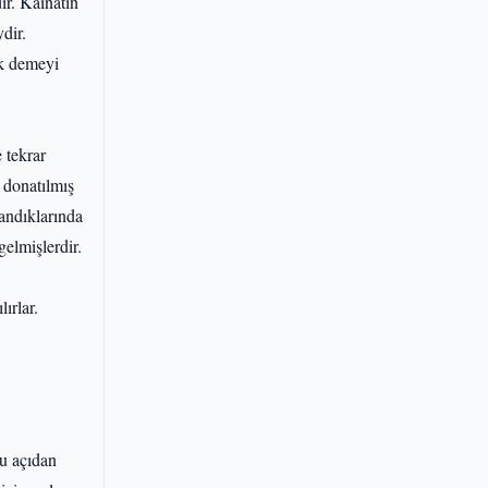
ir. Kâinatın
dir.
ek demeyi
 tekrar
e donatılmış
landıklarında
gelmişlerdir.
ırlar.
Bu açıdan