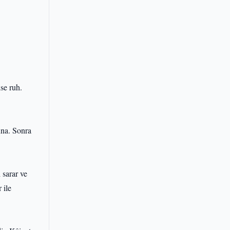
se ruh.
una. Sonra
 sarar ve
 ile