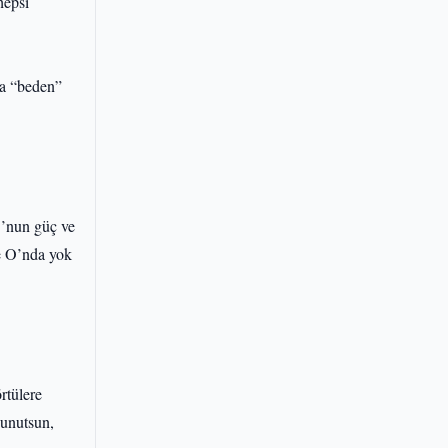
hepsi
da “beden”
O’nun güç ve
ve O’nda yok
örtülere
 unutsun,