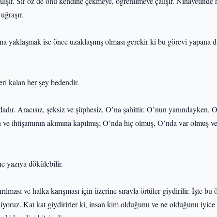
lışır. Sır öz de onu kendine çekmeye, öğrenilmeye çalışır. Nihayetinde 
uğraşır.
na yaklaşmak ise önce uzaklaşmış olması gerekir ki bu görevi yapana 
eri kalan her şey bedendir.
adır. Aracısız, şeksiz ve şüphesiz, O’na şahittir. O’nun yanındayken, 
in ve ihtişamının akımına kapılmış; O’nda hiç olmuş, O’nda var olmuş 
ne yazıya dökülebilir.
rılması ve halka karışması için üzerine sırayla örtüler giydirilir. İşte bu 
diyoruz. Kat kat giydirirler ki, insan kim olduğunu ve ne olduğunu iyice