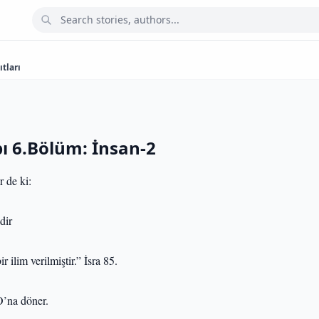
tları
bı 6.Bölüm: İnsan-2
r de ki:
dir
 ilim verilmiştir.” İsra 85.
O’na döner.