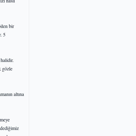
izi nasıl
ilen bir
. 5
halidir.
k gözle
amanın altına
ilmeye
r dediğimiz