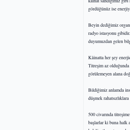
kâinat sandığımız gibi k
gördüğünüz ise enerjiyi
Beyin dediğimiz organ,
radyo istasyonu gibidir
duyumuzdan gelen bilg
Kâinatta her şey enerjid
Titreşim az olduğunda k
görülemeyen alana doğ
Bildiğimiz anlamda ins
düşmek rahatsızlıklara 
500 civarında titreşime
başlarlar ki buna halk 