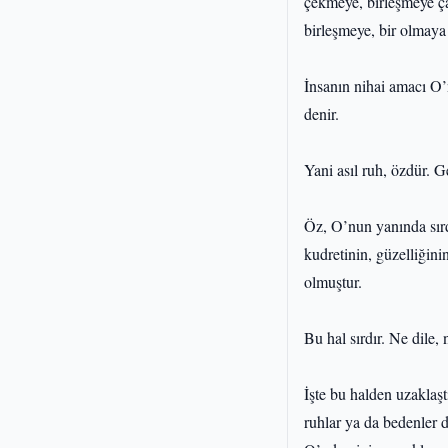
çekmeye, birleşmeye ça
birleşmeye, bir olmaya 
İnsanın nihai amacı O’
denir.
Yani asıl ruh, özdür. G
Öz, O’nun yanında sırd
kudretinin, güzelliğin
olmuştur.
Bu hal sırdır. Ne dile, 
İşte bu halden uzaklaştı
ruhlar ya da bedenler 