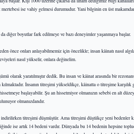
maya başlar. Kişi 1000 üzerine çıkarsa da ilham dediğimiz bilgi kanallar
st mertebesi ise vahiy gelmesi durumudur. Yani bilginin en üst makamd
a da diğer boyutlar fark edilmeye ve bazı deneyimler yaşanmaya başlar.
en önce onları anlayabilmemiz için öncelikle; insan kâinatı nasıl algıla
eviyeleri nasıl yükselir, onlara değinelim.
şümü olarak yaratılmıştır dedik. Bu insan ve kâinat arasında bir rezonan
maktadır. İnsanın titreşimi yükseldikçe, kâinatta o titreşime karşılık 
 hissetmeye başlayabilir. Şu an hissetmiyor olmanızın sebebi en alt düze
bulunuyor olmanızdandır.
indirilirken titreşimi düşmüştür. Ama titreşimi düştükçe yeni bedenler k
diğinde ise artık 14 bedeni vardır. Dünyada bu 14 bedenin hepsine toplu