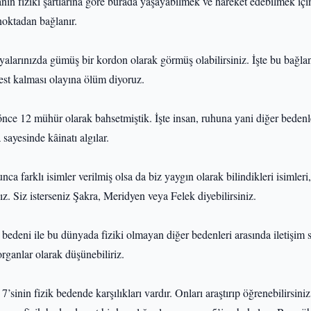
nın fiziki şartlarına göre burada yaşayabilmek ve hareket edebilmek içi
oktadan bağlanır.
yalarınızda gümüş bir kordon olarak görmüş olabilirsiniz. İşte bu bağlan
st kalması olayına ölüm diyoruz.
ce 12 mühür olarak bahsetmiştik. İşte insan, ruhuna yani diğer bedenl
sayesinde kâinatı algılar.
ca farklı isimler verilmiş olsa da biz yaygın olarak bilindikleri isimleri
z. Siz isterseniz Şakra, Meridyen veya Felek diyebilirsiniz.
k bedeni ile bu dünyada fiziki olmayan diğer bedenleri arasında iletişim 
organlar olarak düşünebiliriz.
7’sinin fizik bedende karşılıkları vardır. Onları araştırıp öğrenebilirsini