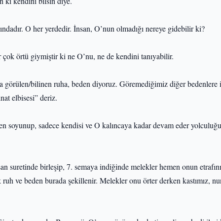
 ki kendini bilsin diye.
dadır. O her yerdedir. İnsan, O’nun olmadığı nereye gidebilir ki?
çok örtü giymiştir ki ne O’nu, ne de kendini tanıyabilir.
 görülen/bilinen ruha, beden diyoruz. Göremediğimiz diğer bedenlere i
at elbisesi” deriz.
den soyunup, sadece kendisi ve O kalıncaya kadar devam eder yolculuğ
san suretinde birleşip, 7. semaya indiğinde melekler hemen onun etrafını
ilk ruh ve beden burada şekillenir. Melekler onu örter derken kastımız, nur