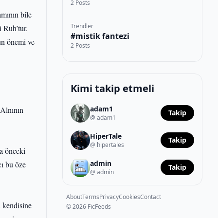
2 Posts
amının bile
Trendler
i Ruh’tur.
#mistik fantezi
hun önemi ve
2 Posts
Kimi takip etmeli
adam1
 Alnının
Takip
@ adam1
HiperTale
Takip
@ hipertales
na önceki
admin
cı bu öze
Takip
@ admin
About
Terms
Privacy
Cookies
Contact
u kendisine
© 2026 FicFeeds