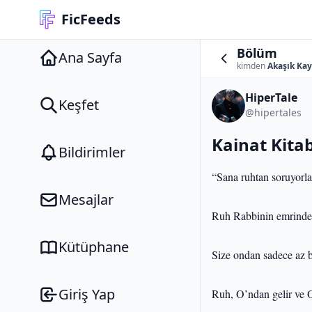
FicFeeds
Bölüm
Ana Sayfa
kimden
Akaşık Kayı
HiperTale
Keşfet
@hipertales
Kainat Kita
Bildirimler
“Sana ruhtan soruyorla
Mesajlar
Ruh Rabbinin emrinde
Kütüphane
Size ondan sadece az bir
Giriş Yap
Ruh, O’ndan gelir ve 