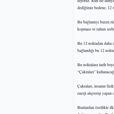
diyoruz. Ruh ise dünya
dediğimiz bedene, 12 n
Bu bağlantıyı bazen rü
kopması ve ruhun serbe
Bu 12 noktadan daha ön
bağlandığı bu 12 nokta 
Bu noktalara tarih boyun
“Çakraları” kullanacağı
Çakraları, insanın fizi
enerji alışverişi yapan 
Bunlardan özellikle ilk 