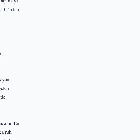
ı açılmaya
an, O’ndan
r,
s yani
gelen
yde,
azanır. En
ca ruh