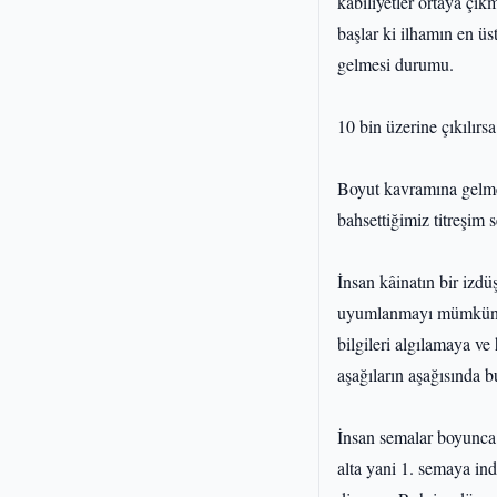
kabiliyetler ortaya çık
başlar ki ilhamın en ü
gelmesi durumu.
10 bin üzerine çıkılırs
Boyut kavramına gelmed
bahsettiğimiz titreşim s
İnsan kâinatın bir izdü
uyumlanmayı mümkün kıl
bilgileri algılamaya ve
aşağıların aşağısında 
İnsan semalar boyunca 
alta yani 1. semaya in