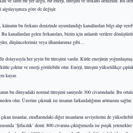
atı ve sabit bir yer değil, bir enerji, titreşim ve frekans denizidir. Bu den
 algılayışınıza göre de değişir.
 kâinatın bu frekans denizinde uyumlandığı kanallardan bilgi alıp vereb
. Bu kanallardan gelen frekansları, bizim için anlamlı verilere dönüştürür
iler, düşüncelerimiz veya ilhamlarımız gibi…
ir dolayısıyla her şeyin bir titreşimi vardır. Kütle enerjinin yoğunlaşmış 
ütle çoktur ve enerji görülebilir olur. Enerji, titreşim yükseldikçe çıpla
ru kayar.
anın bu dünyadaki normal titreşimi saniyede 300 civarındadır. Bu ortal
neden olur. Üzerine çıkmak ise insanın farkındalığının artmasını sağlar.
 çıkan insanlar, etraflarındaki diğer insanların seviyelerini de yükselteb
arasında ‘Şifacılık’ denir. 800 civarına çıktığımızda ise psişik yetenekle