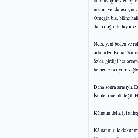
Nur dediğimiz enerji kâ
nizami ve idaresi için 
Örneğin biz, bilinç hal
daha doğru buluyoruz.
Nefs, yeni beden ve ru
örtülürler. Buna “Ruhsa
özler, girdiği her orta
hemen ona uyum sağlarla
Daha sonra sırasıyla Ete
İsimler önemli değil. He
Kâinatın daha iyi anlaş
Kâinat nur ile dokunmuş