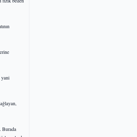
n fizik beden
tının
erine
, yani
sağlayan,
z. Burada