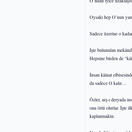
O’ndan iyice uzaklaşsın
Oysaki hep O’nun yanın
Sadece üzerine o kadar 
İşte bulunulan mekânda
Hepsine birden de “kâin
İnsan kâinat elbisesin
da sadece O kalır…
Özler, arş-ı deryada in
ona örtü olurlar. İşte 
kaplanmaktır.