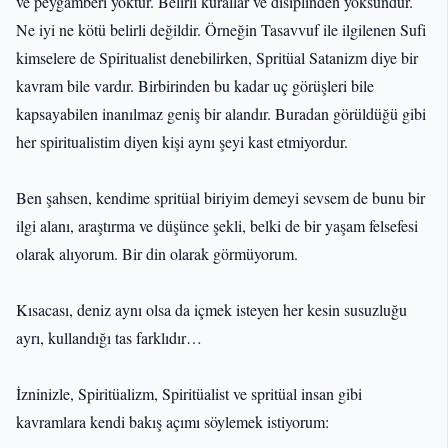
ve peygamberi yoktur. Belirli kurallar ve disiplinden yoksundur.
Ne iyi ne kötü belirli değildir. Örneğin Tasavvuf ile ilgilenen Sufi
kimselere de Spiritualist denebilirken, Spritüal Satanizm diye bir
kavram bile vardır. Birbirinden bu kadar uç görüşleri bile
kapsayabilen inanılmaz geniş bir alandır. Buradan görüldüğü gibi
her spiritualistim diyen kişi aynı şeyi kast etmiyordur.
Ben şahsen, kendime spritüal biriyim demeyi sevsem de bunu bir
ilgi alanı, araştırma ve düşünce şekli, belki de bir yaşam felsefesi
olarak alıyorum. Bir din olarak görmüyorum.
Kısacası, deniz aynı olsa da içmek isteyen her kesin susuzluğu
ayrı, kullandığı tas farklıdır…
İzninizle, Spiritüalizm, Spiritüalist ve spritüal insan gibi
kavramlara kendi bakış açımı söylemek istiyorum: