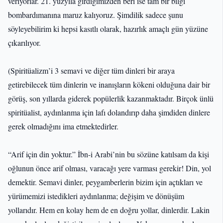
veriyorlar. 21. yüzyıla girdiğimizden beri ise tam bir bilgi
bombardımanına maruz kalıyoruz. Şimdilik sadece şunu
söyleyebilirim ki hepsi kasıtlı olarak, hazırlık amaçlı gün yüzüne
çıkarılıyor.
(Spiritüalizm’i 3 semavi ve diğer tüm dinleri bir araya
getirebilecek tüm dinlerin ve inanışların kökeni olduğuna dair bir
görüş, son yıllarda giderek popülerlik kazanmaktadır. Birçok ünlü
spiritüalist, aydınlanma için lafı dolandırıp daha şimdiden dinlere
gerek olmadığını ima etmektedirler.
“Arif için din yoktur.” İbn-i Arabi’nin bu sözüne katılsam da kişi
oğlunun önce arif olması, varacağı yere varması gerekir! Din, yol
demektir. Semavi dinler, peygamberlerin bizim için açtıkları ve
yürümemizi istedikleri aydınlanma; değişim ve dönüşüm
yollarıdır. Hem en kolay hem de en doğru yollar, dinlerdir. Lakin