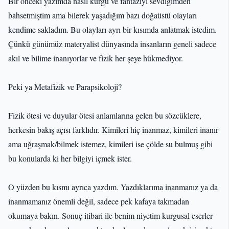
Bir önceki yazımda nasıl kurgu ve fantaziyi sevdiğimden
bahsetmiştim ama bilerek yaşadığım bazı doğaüstü olayları
kendime sakladım. Bu olayları ayrı bir kısımda anlatmak istedim.
Çünkü günümüz materyalist dünyasında insanların geneli sadece
akıl ve bilime inanıyorlar ve fizik her şeye hükmediyor.
Peki ya Metafizik ve Parapsikoloji?
Fizik ötesi ve duyular ötesi anlamlarına gelen bu sözcüklere,
herkesin bakış açısı farklıdır. Kimileri hiç inanmaz, kimileri inanır
ama uğraşmak/bilmek istemez, kimileri ise çölde su bulmuş gibi
bu konularda ki her bilgiyi içmek ister.
O yüzden bu kısmı ayrıca yazdım. Yazdıklarıma inanmanız ya da
inanmamanız önemli değil, sadece pek kafaya takmadan
okumaya bakın. Sonuç itibari ile benim niyetim kurgusal eserler