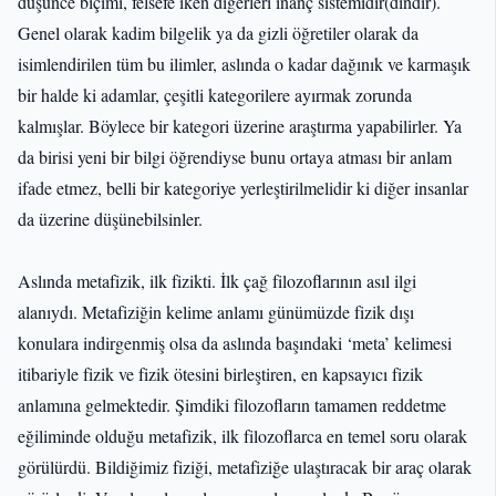
düşünce biçimi, felsefe iken diğerleri inanç sistemidir(dindir).
Genel olarak kadim bilgelik ya da gizli öğretiler olarak da
isimlendirilen tüm bu ilimler, aslında o kadar dağınık ve karmaşık
bir halde ki adamlar, çeşitli kategorilere ayırmak zorunda
kalmışlar. Böylece bir kategori üzerine araştırma yapabilirler. Ya
da birisi yeni bir bilgi öğrendiyse bunu ortaya atması bir anlam
ifade etmez, belli bir kategoriye yerleştirilmelidir ki diğer insanlar
da üzerine düşünebilsinler.
Aslında metafizik, ilk fizikti. İlk çağ filozoflarının asıl ilgi
alanıydı. Metafiziğin kelime anlamı günümüzde fizik dışı
konulara indirgenmiş olsa da aslında başındaki ‘meta’ kelimesi
itibariyle fizik ve fizik ötesini birleştiren, en kapsayıcı fizik
anlamına gelmektedir. Şimdiki filozofların tamamen reddetme
eğiliminde olduğu metafizik, ilk filozoflarca en temel soru olarak
görülürdü. Bildiğimiz fiziği, metafiziğe ulaştıracak bir araç olarak