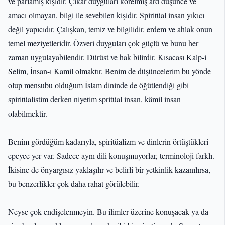
ve parlamış kişidir. Çıkar duyguları körelmiş ard düşünce ve
amacı olmayan, bilgi ile sevebilen kişidir. Spiritüal insan yıkıcı
değil yapıcıdır. Çalışkan, temiz ve bilgilidir. erdem ve ahlak onun
temel meziyetleridir. Özveri duyguları çok güçlü ve bunu her
zaman uygulayabilendir. Dürüst ve hak bilirdir. Kısacası Kalp-i
Selim, İnsan-ı Kamil olmaktır. Benim de düşüncelerim bu yönde
olup mensubu olduğum İslam dininde de öğütlendiği gibi
spiritüalistim derken niyetim spritüal insan, kâmil insan
olabilmektir.
Benim gördüğüm kadarıyla, spiritüalizm ve dinlerin örtüştükleri
epeyce yer var. Sadece aynı dili konuşmuyorlar, terminoloji farklı.
İkisine de önyargısız yaklaşılır ve belirli bir yetkinlik kazanılırsa,
bu benzerlikler çok daha rahat görülebilir.
Neyse çok endişelenmeyin. Bu ilimler üzerine konuşacak ya da