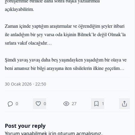
görüşlerimle birlikte daha sonra başka yazılarımda
açıklayabilirim.
Zaman içinde yaptığım araştırmalar ve öğrendiğim şeyler itibari
ile anladığım bir şey varsa oda kişinin Bilmek’le değil Olmak’la
sırlara vakıf olacağıdır…
Şimdi yavaş yavaş daha beş yaşındayken yaşadığım bir olaya ve
beni amansız bir bilgi arayışına iten silsilelerin ilkine geçelim…
30 Ocak 2026 · 22:50
0
0
27
1
Post your reply
Yorum yapabilmek için
oturum açmalısınız
.