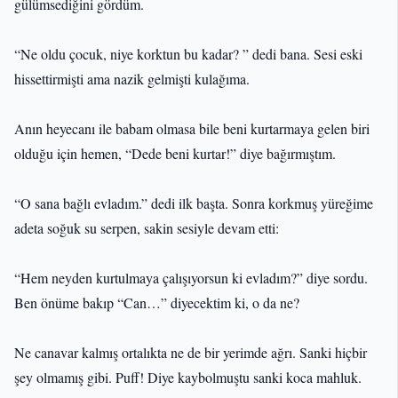
gülümsediğini gördüm.
“Ne oldu çocuk, niye korktun bu kadar? ” dedi bana. Sesi eski
hissettirmişti ama nazik gelmişti kulağıma.
Anın heyecanı ile babam olmasa bile beni kurtarmaya gelen biri
olduğu için hemen, “Dede beni kurtar!” diye bağırmıştım.
“O sana bağlı evladım.” dedi ilk başta. Sonra korkmuş yüreğime
adeta soğuk su serpen, sakin sesiyle devam etti:
“Hem neyden kurtulmaya çalışıyorsun ki evladım?” diye sordu.
Ben önüme bakıp “Can…” diyecektim ki, o da ne?
Ne canavar kalmış ortalıkta ne de bir yerimde ağrı. Sanki hiçbir
şey olmamış gibi. Puff! Diye kaybolmuştu sanki koca mahluk.