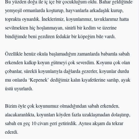
Bu yüzden doğa ile iç içe bir çocukluğum oldu. Bahar geldiğinde
yemyeşil ormanlarda koşturup, hayvanlarla arkadaşlık kurup,
toprakta oynardık. İneklerimiz, koyunlarımız, tavuklarımız hatta
sevilmekten hiç hoşlanmayan, sinirli bir kedim ve üzerine
bindiğimde beni gezdiren fedakâr bir köpeğim bile vardı.
Özellikle henüz okula başlamadığım zamanlarda babamla sabah
erkenden kalkıp koyun gütmeyi çok severdim. Koyunu çok olan
çobanlar, sürekli koyunlarıyla dağlarda gezerler, koyunlar durdu
mu onlarda ‘Kepenek’ dediğimiz kalın kıyafetlerine sarılıp, ayak
üstü uyurlardı.
Bizim öyle çok koyunumuz olmadığından sabah erkenden,
alacakaranlıkta, koyunları köyden fazla uzaklaşmadan dolaştırıp,
sabah en geç 10 civarı geri getirirdik. Aynısı akşam da tekrar
ederdi.