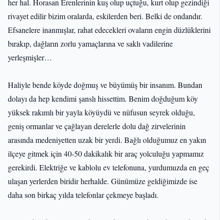
her hal. Horasan Erenlerinin kuş olup uçtuğu, kurt olup gezindiği
rivayet edilir bizim oralarda, eskilerden beri. Belki de ondandır.
Efsanelere inanmışlar, rahat edecekleri ovaların engin düzlüklerini
bırakıp, dağların zorlu yamaçlarına ve saklı vadilerine
yerleşmişler…
Haliyle bende köyde doğmuş ve büyümüş bir insanım. Bundan
dolayı da hep kendimi şanslı hissettim. Benim doğduğum köy
yüksek rakımlı bir yayla köyüydü ve nüfusun seyrek olduğu,
geniş ormanlar ve çağlayan derelerle dolu dağ zirvelerinin
arasında medeniyetten uzak bir yerdi. Bağlı olduğumuz en yakın
ilçeye gitmek için 40-50 dakikalık bir araç yolculuğu yapmamız
gerekirdi. Elektriğe ve kablolu ev telefonuna, yurdumuzda en geç
ulaşan yerlerden biridir herhalde. Günümüze geldiğimizde ise
daha son birkaç yılda telefonlar çekmeye başladı.