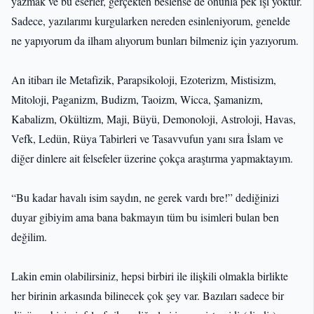
yazmak ve bu eserler, gerçekten beslense de onunla pek işi yoktur.
Sadece, yazılarımı kurgularken nereden esinleniyorum, genelde
ne yapıyorum da ilham alıyorum bunları bilmeniz için yazıyorum.
An itibarı ile Metafizik, Parapsikoloji, Ezoterizm, Mistisizm,
Mitoloji, Paganizm, Budizm, Taoizm, Wicca, Şamanizm,
Kabalizm, Okültizm, Maji, Büyü, Demonoloji, Astroloji, Havas,
Vefk, Ledün, Rüya Tabirleri ve Tasavvufun yanı sıra İslam ve
diğer dinlere ait felsefeler üzerine çokça araştırma yapmaktayım.
“Bu kadar havalı isim saydın, ne gerek vardı bre!” dediğinizi
duyar gibiyim ama bana bakmayın tüm bu isimleri bulan ben
değilim.
Lakin emin olabilirsiniz, hepsi birbiri ile ilişkili olmakla birlikte
her birinin arkasında bilinecek çok şey var. Bazıları sadece bir