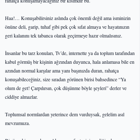
rahatça konuşamayacağınız bir kısımdır bu.
Haa!… Konuşabilirsiniz aslında çok önemli değil ama isminizin
önüne deli, garip, tuhaf gibi pek çok sıfat almaya ve hayatınızın
geri kalanını tek tabanca olarak geçirmeye hazır olmalısınız.
İnsanlar bu tarz konuları, Tv’de, internette ya da toplum tarafından
kabul görmüş bir kişinin ağzından duyunca, hala anlamasa bile en
azından normal karşılar ama yanı başınızda duran, rahatça
konuşabileceğiniz, size sıradan görünen birisi bahsedince “Ya
olum de get! Çarpılırsın, çok düşünme böyle şeyleri” derler ve
ciddiye almazlar.
Toplumsal normlardan yeterince dem vurduysak, gelelim asıl
mevzumuza.