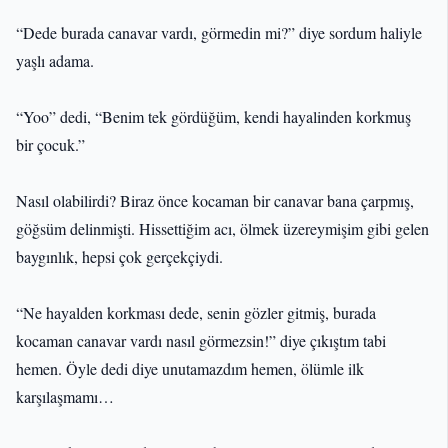
“Dede burada canavar vardı, görmedin mi?” diye sordum haliyle
yaşlı adama.
“Yoo” dedi, “Benim tek gördüğüm, kendi hayalinden korkmuş
bir çocuk.”
Nasıl olabilirdi? Biraz önce kocaman bir canavar bana çarpmış,
göğsüm delinmişti. Hissettiğim acı, ölmek üzereymişim gibi gelen
baygınlık, hepsi çok gerçekçiydi.
“Ne hayalden korkması dede, senin gözler gitmiş, burada
kocaman canavar vardı nasıl görmezsin!” diye çıkıştım tabi
hemen. Öyle dedi diye unutamazdım hemen, ölümle ilk
karşılaşmamı…