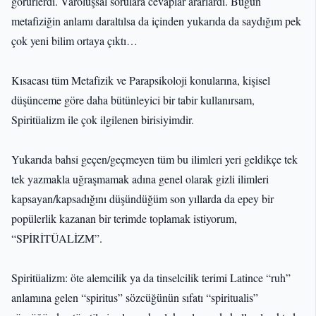
görürlerdi. Varoluşsal sorulara cevaplar ararlardı. Bugün
metafiziğin anlamı daraltılsa da içinden yukarıda da saydığım pek
çok yeni bilim ortaya çıktı…
Kısacası tüm Metafizik ve Parapsikoloji konularına, kişisel
düşünceme göre daha bütünleyici bir tabir kullanırsam,
Spiritüalizm ile çok ilgilenen birisiyimdir.
Yukarıda bahsi geçen/geçmeyen tüm bu ilimleri yeri geldikçe tek
tek yazmakla uğraşmamak adına genel olarak gizli ilimleri
kapsayan/kapsadığını düşündüğüm son yıllarda da epey bir
popülerlik kazanan bir terimde toplamak istiyorum,
“SPİRİTÜALİZM”.
Spiritüalizm: öte alemcilik ya da tinselcilik terimi Latince “ruh”
anlamına gelen “spiritus” sözcüğünün sıfatı “spiritualis”