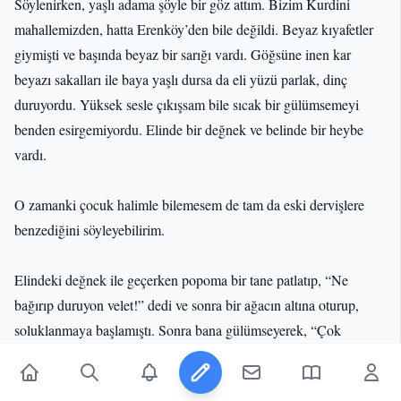
Söylenirken, yaşlı adama şöyle bir göz attım. Bizim Kurdini
mahallemizden, hatta Erenköy’den bile değildi. Beyaz kıyafetler
giymişti ve başında beyaz bir sarığı vardı. Göğsüne inen kar
beyazı sakalları ile baya yaşlı dursa da eli yüzü parlak, dinç
duruyordu. Yüksek sesle çıkışsam bile sıcak bir gülümsemeyi
benden esirgemiyordu. Elinde bir değnek ve belinde bir heybe
vardı.
O zamanki çocuk halimle bilemesem de tam da eski dervişlere
benzediğini söyleyebilirim.
Elindeki değnek ile geçerken popoma bir tane patlatıp, “Ne
bağırıp duruyon velet!” dedi ve sonra bir ağacın altına oturup,
soluklanmaya başlamıştı. Sonra bana gülümseyerek, “Çok
korktuysan bana bağırma, bu sabah koyun gütmeye gelme yeter.”
dedi.