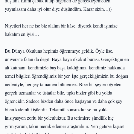
düştüm. Elimi çabuk tutup diğerleri de gerçekleşemeden
yayınlasam daha iyi olur diye düşündüm. Karar sizin…))
Niyetleri her ne ise biz alalım bir kâse, diyerek kendi işimize
bakalım en iyisi…
Bu Dünya Okuluna hepimiz öğrenmeye geldik. Öyle lise,
üniversite falan da değil. Baya baya ilkokul burası. Gerçekliğin en
alt katmanı, kendimizle baş başa kaldığımız, kendimiz hakkında
temel bilgileri öğrendiğimiz bir yer. İşte gerçekliğimizin bu doğası
nedeniyle, her şey tamamen bilinemez. Bize bir şeyler öğreten
gerçek uzmanlar ve üstatlar bile, tıpkı bizler gibi bu yolda
öğrencidir. Sadece bizden daha önce başlayan ve daha çok şey
bilen kıdemli kişilerdir. Tekamül sonsuzdur ve bu yolda
inisiyasyon zorlu bir yolculuktur. Bu terimlere şimdilik hiç
girmiyorum, lakin merak edenler araştırabilir. Yeri gelirse kişisel