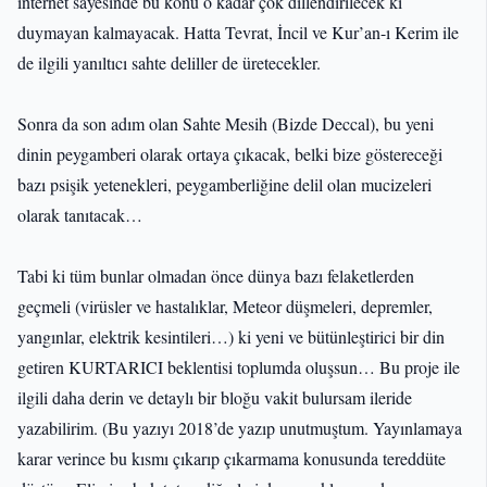
internet sayesinde bu konu o kadar çok dillendirilecek ki
duymayan kalmayacak. Hatta Tevrat, İncil ve Kur’an-ı Kerim ile
de ilgili yanıltıcı sahte deliller de üretecekler.
Sonra da son adım olan Sahte Mesih (Bizde Deccal), bu yeni
dinin peygamberi olarak ortaya çıkacak, belki bize göstereceği
bazı psişik yetenekleri, peygamberliğine delil olan mucizeleri
olarak tanıtacak…
Tabi ki tüm bunlar olmadan önce dünya bazı felaketlerden
geçmeli (virüsler ve hastalıklar, Meteor düşmeleri, depremler,
yangınlar, elektrik kesintileri…) ki yeni ve bütünleştirici bir din
getiren KURTARICI beklentisi toplumda oluşsun… Bu proje ile
ilgili daha derin ve detaylı bir bloğu vakit bulursam ileride
yazabilirim. (Bu yazıyı 2018’de yazıp unutmuştum. Yayınlamaya
karar verince bu kısmı çıkarıp çıkarmama konusunda tereddüte