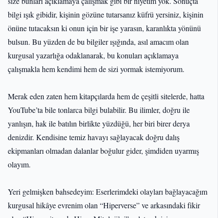
size bunları açıklamaya çalışmak gibi bir niyetim yok. Sonuçta
bilgi ışık gibidir, kişinin gözüne tutarsanız küfrü yersiniz, kişinin
önüne tutacaksın ki onun için bir işe yarasın, karanlıkta yönünü
bulsun. Bu yüzden de bu bilgiler ışığında, asıl amacım olan
kurgusal yazarlığa odaklanarak, bu konuları açıklamaya
çalışmakla hem kendimi hem de sizi yormak istemiyorum.
Merak eden zaten hem kitapçılarda hem de çeşitli sitelerde, hatta
YouTube’ta bile tonlarca bilgi bulabilir. Bu ilimler, doğru ile
yanlışın, hak ile batılın birlikte yüzdüğü, her biri birer derya
denizdir. Kendisine temiz havayı sağlayacak doğru dalış
ekipmanları olmadan dalanlar boğulur gider, şimdiden uyarmış
olayım.
Yeri gelmişken bahsedeyim: Eserlerimdeki olayları bağlayacağım
kurgusal hikâye evrenim olan “Hiperverse” ve arkasındaki fikir