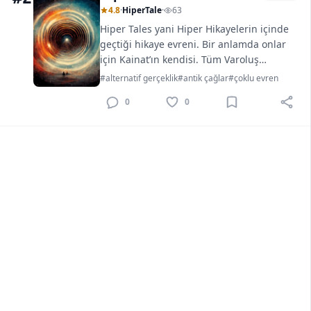
4.8
·
HiperTale
·
63
Hiper Tales yani Hiper Hikayelerin içinde
geçtiği hikaye evreni. Bir anlamda onlar
için Kainat’ın kendisi. Tüm Varoluş
düzlemlerini kapsayan, baş döndürücü bir
#alternatif gerçeklik
#antik çağlar
#çoklu evren
konsept. Tamamen açığa çıkması için
0
0
muhtemelen yüzlerce hikayeye ve birkaç
adanmış ruha ihtacı var…