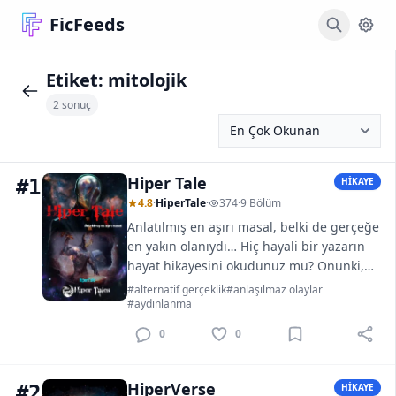
FicFeeds
Etiket:
mitolojik
2 sonuç
Hiper Tale
#1
HİKAYE
4.8
·
HiperTale
·
374
·
9 Bölüm
Anlatılmış en aşırı masal, belki de gerçeğe
en yakın olanıydı… Hiç hayali bir yazarın
hayat hikayesini okudunuz mu? Onunki,
diğerlerinden çok farklı bir hayattı…...
#alternatif gerçeklik
#anlaşılmaz olaylar
#aydınlanma
0
0
HiperVerse
#2
HİKAYE