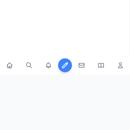
© 2026
FicFeeds™
. All Rights Reserved.