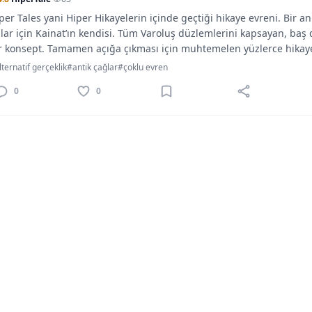
per Tales yani Hiper Hikayelerin içinde geçtiği hikaye evreni. Bir 
lar için Kainat’ın kendisi. Tüm Varoluş düzlemlerini kapsayan, ba
r konsept. Tamamen açığa çıkması için muhtemelen yüzlerce hikay
rkaç adanmış ruha ihtacı var…
ternatif gerçeklik
#antik çağlar
#çoklu evren
0
0