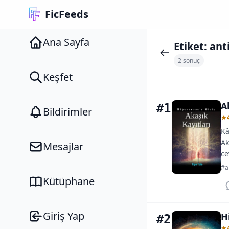
FicFeeds
Ana Sayfa
Etiket:
ant
2 sonuç
Keşfet
A
#1
Bildirimler
Kâ
Ak
Mesajlar
ce
#al
Kütüphane
Giriş Yap
H
#2