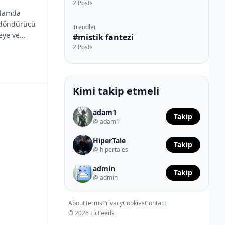
2 Posts
anlamda
ş döndürücü
Trendler
eye ve
#mistik fantezi
2 Posts
Kimi takip etmeli
adam1
Takip
@ adam1
HiperTale
Takip
@ hipertales
admin
Takip
@ admin
About
Terms
Privacy
Cookies
Contact
© 2026 FicFeeds