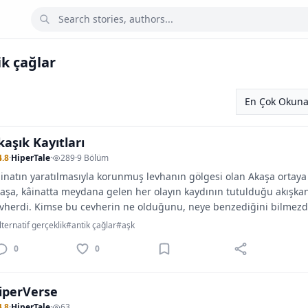
ik çağlar
kaşık Kayıtları
4.8
·
HiperTale
·
289
·
9 Bölüm
inatın yaratılmasıyla korunmuş levhanın gölgesi olan Akaşa ortaya ç
aşa, kâinatta meydana gelen her olayın kaydının tutulduğu akışkan
vherdi. Kimse bu cevherin ne olduğunu, neye benzediğini bilmezdi.
ternatif gerçeklik
#antik çağlar
#aşk
0
0
iperVerse
4.8
·
HiperTale
·
63