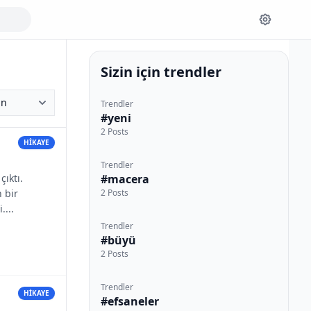
Sizin için trendler
Trendler
#yeni
2 Posts
HİKAYE
Trendler
ıktı.
#macera
 bir
2 Posts
...
Trendler
#büyü
2 Posts
Trendler
HİKAYE
#efsaneler