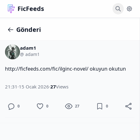
FicFeeds
Gönderi
adam1
@ adam1
http://ficfeeds.com/fic/ilginc-novel/ okuyun okutun
21:31
·
15 Ocak 2026
·
27
Views
0
0
27
0