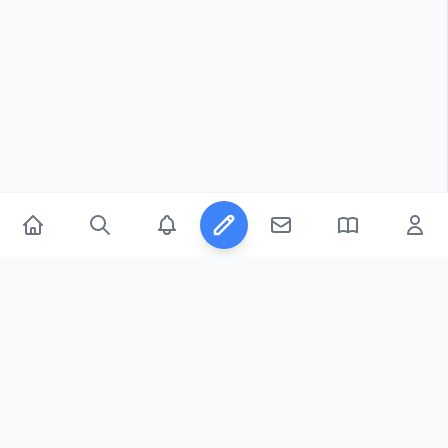
© 2026
FicFeeds™
. All Rights Reserved.