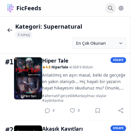
FicFeeds
Kategori:
Supernatural
3 sonuç
Hiper Tale
#1
HİKAYE
4.8
·
HiperTale
·
368
·
9 Bölüm
Anlatılmış en aşırı masal, belki de gerçeğe
en yakın olanıydı… Hiç hayali bir yazarın
hayat hikayesini okudunuz mu? Onunki,
diğerlerinden çok farklı bir hayattı…...
#alternatif gerçeklik
#anlaşılmaz olaylar
#aydınlanma
0
0
Akaşık Kayıtları
#2
HİKAYE