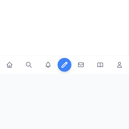
© 2026
FicFeeds™
. All Rights Reserved.