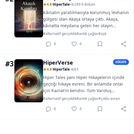
4.8
·
HiperTale
·
289
·
9 Bölüm
Kâinatın yaratılmasıyla korunmuş levhanın
gölgesi olan Akaşa ortaya çıktı. Akaşa,
kâinatta meydana gelen her olayın
kaydının tutulduğu akışkan bir cevherdi.
#alternatif gerçeklik
#antik çağlar
#aşk
Kimse bu cevherin ne olduğunu, neye
0
0
benzediğini bilmezdi....
HiperVerse
#3
HİKAYE
4.8
·
HiperTale
·
63
Hiper Tales yani Hiper Hikayelerin içinde
geçtiği hikaye evreni. Bir anlamda onlar
için Kainat’ın kendisi. Tüm Varoluş
düzlemlerini kapsayan, baş döndürücü bir
#alternatif gerçeklik
#antik çağlar
#çoklu evren
konsept. Tamamen açığa çıkması için
0
0
muhtemelen yüzlerce hikayeye ve birkaç
adanmış ruha ihtacı var…