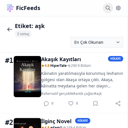
FicFeeds
Etiket:
aşk
2 sonuç
Akaşık Kayıtları
#1
HİKAYE
4.8
·
HiperTale
·
290
·
9 Bölüm
Kâinatın yaratılmasıyla korunmuş levhanın
gölgesi olan Akaşa ortaya çıktı. Akaşa,
kâinatta meydana gelen her olayın
kaydının tutulduğu akışkan bir cevherdi.
#alternatif gerçeklik
#antik çağlar
#aşk
Kimse bu cevherin ne olduğunu, neye
0
0
benzediğini bilmezdi....
İlginç Novel
#2
HİKAYE
4.8
·
adam1
·
248
·
4 Bölüm