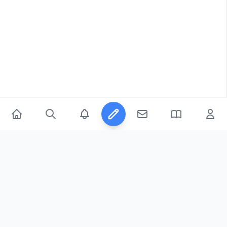
© 2026
FicFeeds™
. All Rights Reserved.