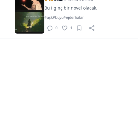
Bu ilginç bir novel olacak.
#aşk
#büyü
#ejderhalar
0
1